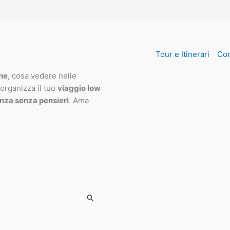
Tour e Itinerari
Con
che
, cosa vedere nelle
 organizza il tuo
viaggio low
nza senza pensieri
. Ama