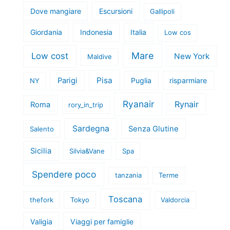
Dove mangiare
Escursioni
Gallipoli
Giordania
Indonesia
Italia
Low cos
Mare
Low cost
New York
Maldive
Pisa
Parigi
Puglia
risparmiare
NY
Ryanair
Rynair
Roma
rory_in_trip
Sardegna
Senza Glutine
Salento
Sicilia
Silvia&Vane
Spa
Spendere poco
tanzania
Terme
Toscana
thefork
Tokyo
Valdorcia
Valigia
Viaggi per famiglie