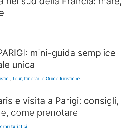
 nel sud della Francia: mare,
e
RIGI: mini-guida semplice
ale unica
istici
,
Tour, Itinerari e Guide turistiche
is e visita a Parigi: consigli,
re, come prenotare
nerari turistici