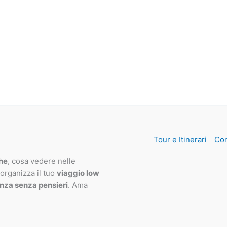
Tour e Itinerari
Con
che
, cosa vedere nelle
 organizza il tuo
viaggio low
nza senza pensieri
. Ama