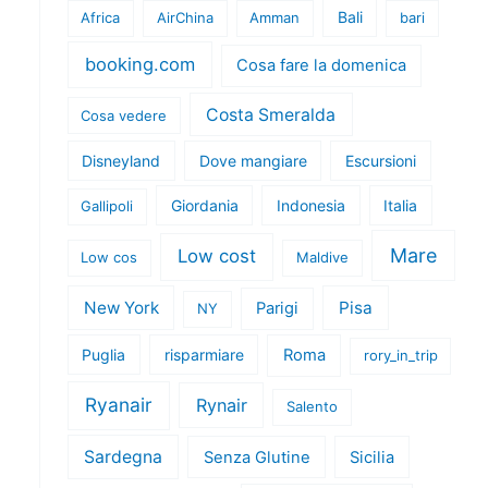
Bali
Africa
AirChina
Amman
bari
booking.com
Cosa fare la domenica
Costa Smeralda
Cosa vedere
Disneyland
Dove mangiare
Escursioni
Giordania
Indonesia
Italia
Gallipoli
Mare
Low cost
Low cos
Maldive
New York
Pisa
Parigi
NY
Puglia
risparmiare
Roma
rory_in_trip
Ryanair
Rynair
Salento
Sardegna
Senza Glutine
Sicilia