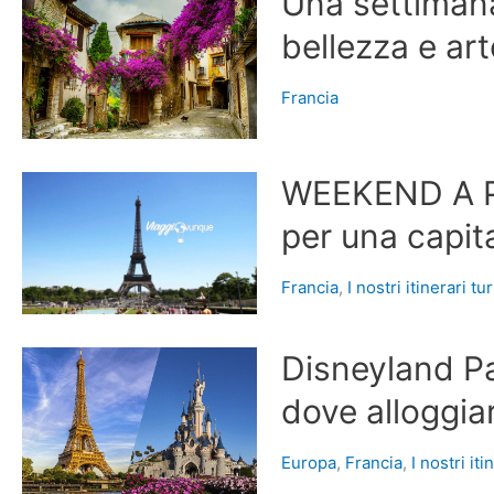
Una settimana
bellezza e art
Francia
WEEKEND A PA
per una capit
Francia
,
I nostri itinerari tur
Disneyland Par
dove alloggia
Europa
,
Francia
,
I nostri iti