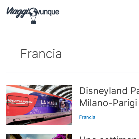
Vai
al
contenuto
Francia
Disneyland Pa
Milano-Parigi
Francia