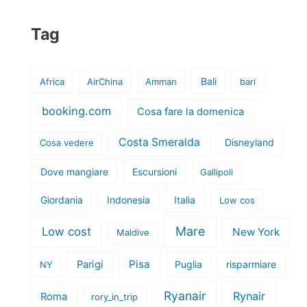
Tag
Bali
Africa
AirChina
Amman
bari
booking.com
Cosa fare la domenica
Costa Smeralda
Disneyland
Cosa vedere
Dove mangiare
Escursioni
Gallipoli
Giordania
Indonesia
Italia
Low cos
Mare
Low cost
New York
Maldive
Pisa
Parigi
Puglia
risparmiare
NY
Ryanair
Rynair
Roma
rory_in_trip