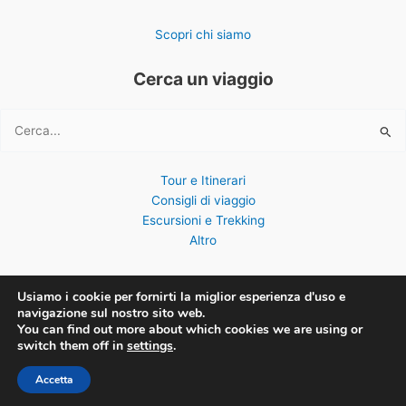
Scopri chi siamo
Cerca un viaggio
Cerca:
Tour e Itinerari
Consigli di viaggio
Escursioni e Trekking
Altro
Usiamo i cookie per fornirti la miglior esperienza d'uso e
navigazione sul nostro sito web.
You can find out more about which cookies we are using or
Copyright © 2026 ViaggiOvunque
switch them off in
settings
.
Accetta