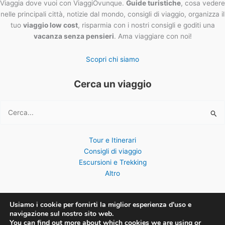
Viaggia dove vuoi con ViaggiOvunque.
Guide turistiche
, cosa vedere
nelle principali città, notizie dal mondo, consigli di viaggio, organizza il
tuo
viaggio low cost
, risparmia con i nostri consigli e goditi una
vacanza senza pensieri
. Ama viaggiare con noi!
Scopri chi siamo
Cerca un viaggio
Cerca:
Tour e Itinerari
Consigli di viaggio
Escursioni e Trekking
Altro
Usiamo i cookie per fornirti la miglior esperienza d'uso e
navigazione sul nostro sito web.
You can find out more about which cookies we are using or
Copyright © 2026 ViaggiOvunque