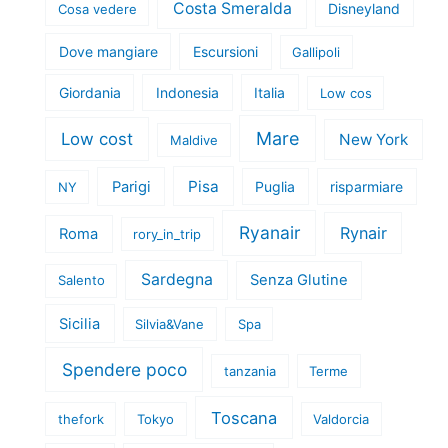
Costa Smeralda
Disneyland
Cosa vedere
Dove mangiare
Escursioni
Gallipoli
Giordania
Indonesia
Italia
Low cos
Mare
Low cost
New York
Maldive
Pisa
Parigi
Puglia
risparmiare
NY
Ryanair
Rynair
Roma
rory_in_trip
Sardegna
Senza Glutine
Salento
Sicilia
Silvia&Vane
Spa
Spendere poco
tanzania
Terme
Toscana
thefork
Tokyo
Valdorcia