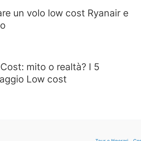
e un volo low cost Ryanair e
co
ost: mito o realtà? I 5
viaggio Low cost
Tour e Itinerari
Con