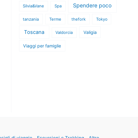
Spendere poco
Silvia&Vane
Spa
tanzania
Terme
thefork
Tokyo
Toscana
Valigia
Valdorcia
Viaggi per famiglie
sigli di viaggio
Escursioni e Trekking
Altro