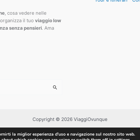
che
, cosa vedere nelle
 organizza il tuo
viaggio low
nza senza pensieri
. Ama
Copyright © 2026 ViaggiOvunque
rnirti la miglior esperienza d'uso e navigazione sul nostro sito web.
 about which cookies we are using or switch them off in
settings
.