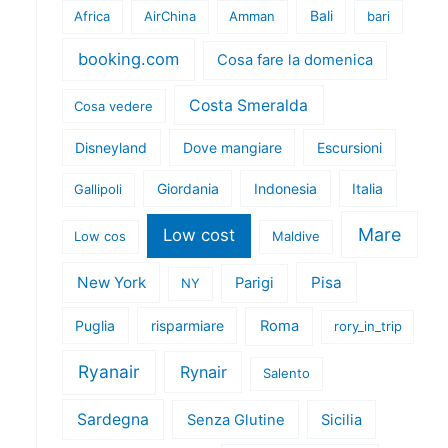
Bali
Africa
AirChina
Amman
bari
booking.com
Cosa fare la domenica
Costa Smeralda
Cosa vedere
Disneyland
Dove mangiare
Escursioni
Giordania
Indonesia
Italia
Gallipoli
Mare
Low cost
Low cos
Maldive
New York
Pisa
Parigi
NY
Puglia
risparmiare
Roma
rory_in_trip
Ryanair
Rynair
Salento
Sardegna
Senza Glutine
Sicilia