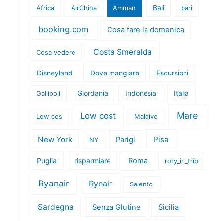
Bali
Africa
AirChina
Amman
bari
booking.com
Cosa fare la domenica
Costa Smeralda
Cosa vedere
Disneyland
Dove mangiare
Escursioni
Giordania
Indonesia
Italia
Gallipoli
Mare
Low cost
Low cos
Maldive
New York
Pisa
Parigi
NY
Puglia
risparmiare
Roma
rory_in_trip
Ryanair
Rynair
Salento
Sardegna
Senza Glutine
Sicilia