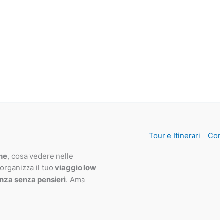
Tour e Itinerari
Con
che
, cosa vedere nelle
 organizza il tuo
viaggio low
nza senza pensieri
. Ama