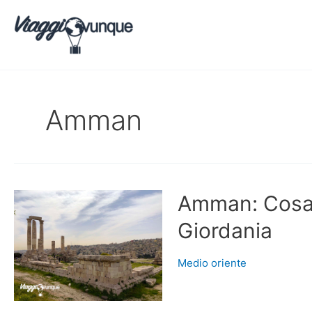
Vai
al
contenuto
Amman
Amman: Cosa v
Giordania
Medio oriente