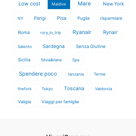
Mare
Low cost
New York
Maldive
Pisa
Parigi
Puglia
risparmiare
NY
Ryanair
Rynair
Roma
rory_in_trip
Sardegna
Senza Glutine
Salento
Sicilia
Silvia&Vane
Spa
Spendere poco
tanzania
Terme
Toscana
thefork
Tokyo
Valdorcia
Valigia
Viaggi per famiglie