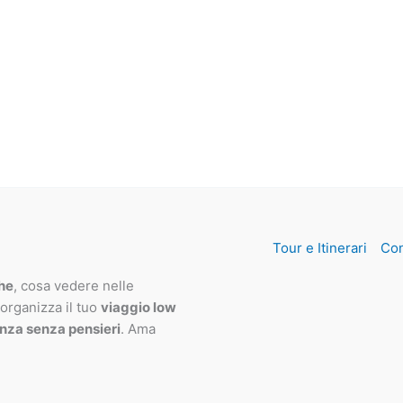
Tour e Itinerari
Con
che
, cosa vedere nelle
 organizza il tuo
viaggio low
nza senza pensieri
. Ama