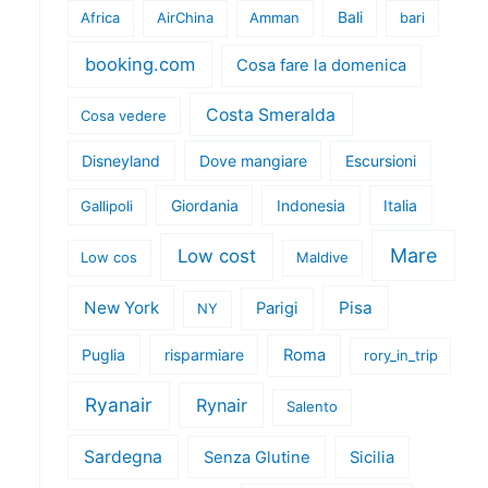
Bali
Africa
AirChina
Amman
bari
booking.com
Cosa fare la domenica
Costa Smeralda
Cosa vedere
Disneyland
Dove mangiare
Escursioni
Giordania
Indonesia
Italia
Gallipoli
Mare
Low cost
Low cos
Maldive
New York
Pisa
Parigi
NY
Puglia
risparmiare
Roma
rory_in_trip
Ryanair
Rynair
Salento
Sardegna
Senza Glutine
Sicilia