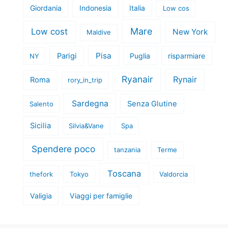
Giordania
Indonesia
Italia
Low cos
Mare
Low cost
New York
Maldive
Pisa
Parigi
Puglia
risparmiare
NY
Ryanair
Rynair
Roma
rory_in_trip
Sardegna
Senza Glutine
Salento
Sicilia
Silvia&Vane
Spa
Spendere poco
tanzania
Terme
Toscana
thefork
Tokyo
Valdorcia
Valigia
Viaggi per famiglie