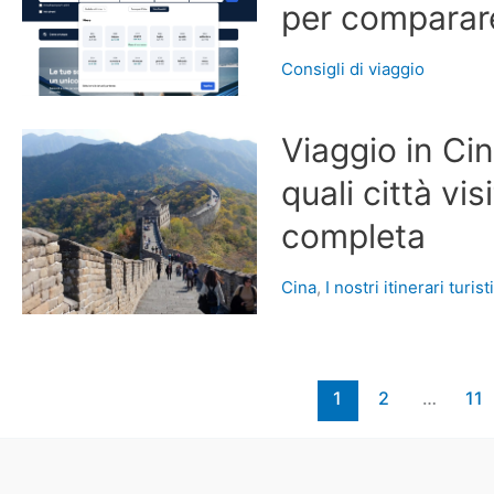
per comparare 
Consigli di viaggio
Viaggio in Cin
quali città vi
completa
Cina
,
I nostri itinerari turist
1
2
…
11