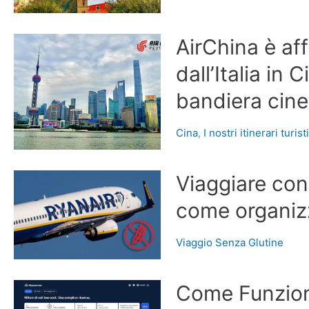
AirChina è aff
dall’Italia in
bandiera cin
Cina
,
I nostri itinerari turist
Viaggiare con 
come organizz
Viaggio Senza Glutine
Come Funziona