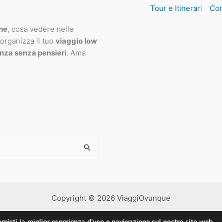
Tour e Itinerari
Con
che
, cosa vedere nelle
 organizza il tuo
viaggio low
nza senza pensieri
. Ama
Copyright © 2026 ViaggiOvunque
rnirti la miglior esperienza d'uso e navigazione sul nostro sito web.