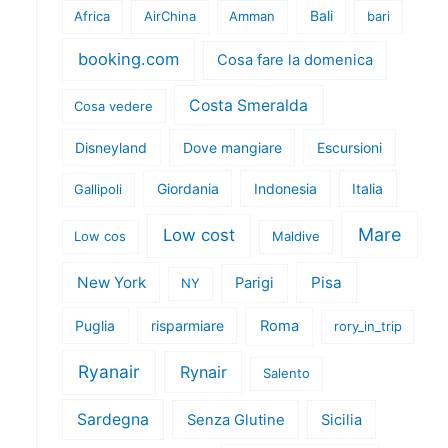
Bali
Africa
AirChina
Amman
bari
booking.com
Cosa fare la domenica
Costa Smeralda
Cosa vedere
Disneyland
Dove mangiare
Escursioni
Giordania
Indonesia
Italia
Gallipoli
Mare
Low cost
Low cos
Maldive
New York
Pisa
Parigi
NY
Puglia
risparmiare
Roma
rory_in_trip
Ryanair
Rynair
Salento
Sardegna
Senza Glutine
Sicilia