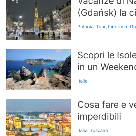
Vacanze di Na
(Gdańsk) la ci
Polonia
,
Tour, Itinerari e G
Scopri le Isol
in un Weeken
Italia
Cosa fare e v
imperdibili
Italia
,
Toscana