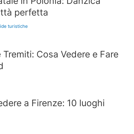
tale in Polonia: Danzica
ttà perfetta
uide turistiche
e Tremiti: Cosa Vedere e Fare
d
edere a Firenze: 10 luoghi