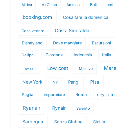
Bali
Africa
AirChina
Amman
bari
booking.com
Cosa fare la domenica
Costa Smeralda
Cosa vedere
Disneyland
Dove mangiare
Escursioni
Giordania
Indonesia
Italia
Gallipoli
Mare
Low cost
Low cos
Maldive
New York
Pisa
Parigi
NY
Puglia
risparmiare
Roma
rory_in_trip
Ryanair
Rynair
Salento
Sardegna
Senza Glutine
Sicilia