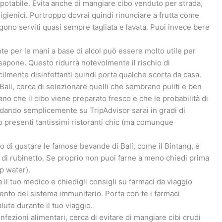
 potabile. Evita anche di mangiare cibo venduto per strada,
ienici. Purtroppo dovrai quindi rinunciare a frutta come
ono serviti quasi sempre tagliata e lavata. Puoi invece bere
nte per le mani a base di alcol può essere molto utile per
sapone. Questo ridurrà notevolmente il rischio di
cilmente disinfettanti quindi porta qualche scorta da casa.
a Bali, cerca di selezionare quelli che sembrano puliti e ben
icano che il cibo viene preparato fresco e che le probabilità di
rdando semplicemente su TripAdvisor sarai in gradi di
no presenti tantissimi ristoranti chic (ma comunque
o di gustare le famose bevande di Bali, come il Bintang, è
 di rubinetto. Se proprio non puoi farne a meno chiedi prima
p water).
a il tuo medico e chiedigli consigli su farmaci da viaggio
amento del sistema immunitario. Porta con te i farmaci
lute durante il tuo viaggio.
 infezioni alimentari, cerca di evitare di mangiare cibi crudi