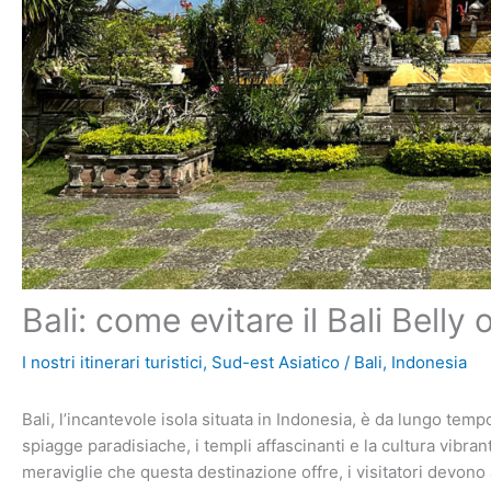
Bali: come evitare il Bali Belly
I nostri itinerari turistici
,
Sud-est Asiatico
/
Bali
,
Indonesia
Bali, l’incantevole isola situata in Indonesia, è da lungo te
spiagge paradisiache, i templi affascinanti e la cultura vibrante,
meraviglie che questa destinazione offre, i visitatori devono