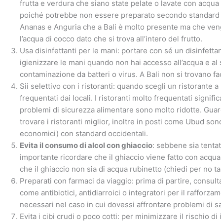
frutta e verdura che siano state pelate o lavate con acqua
poiché potrebbe non essere preparato secondo standard ig
Ananas e Anguria che a Bali è molto presente ma che veng
l’acqua di cocco dato che si trova all’intero del frutto.
Usa disinfettanti per le mani: portare con sé un disinfetta
igienizzare le mani quando non hai accesso all’acqua e al 
contaminazione da batteri o virus. A Bali non si trovano fa
Sii selettivo con i ristoranti: quando scegli un ristorante 
frequentati dai locali. I ristoranti molto frequentati signif
problemi di sicurezza alimentare sono molto ridotte. Gua
trovare i ristoranti miglior, inoltre in posti come Ubud so
economici) con standard occidentali.
Evita il consumo di alcol con ghiaccio
: sebbene sia tentat
importante ricordare che il ghiaccio viene fatto con acqua
che il ghiaccio non sia di acqua rubinetto (chiedi per no ta
Preparati con farmaci da viaggio: prima di partire, consult
come antibiotici, antidiarroici o integratori per il rafforz
necessari nel caso in cui dovessi affrontare problemi di sa
Evita i cibi crudi o poco cotti: per minimizzare il rischio di