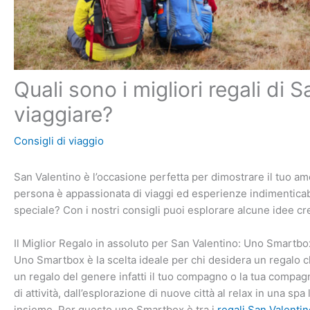
Quali sono i migliori regali di
viaggiare?
Consigli di viaggio
San Valentino è l’occasione perfetta per dimostrare il tuo 
persona è appassionata di viaggi ed esperienze indimenticab
speciale? Con i nostri consigli puoi esplorare alcune idee cre
Il Miglior Regalo in assoluto per San Valentino: Uno Smartbo
Uno Smartbox è la scelta ideale per chi desidera un regalo 
un regalo del genere infatti il tuo compagno o la tua compag
di attività, dall’esplorazione di nuove città al relax in una spa
insieme. Per questo uno Smartbox è tra i
regali San Valenti