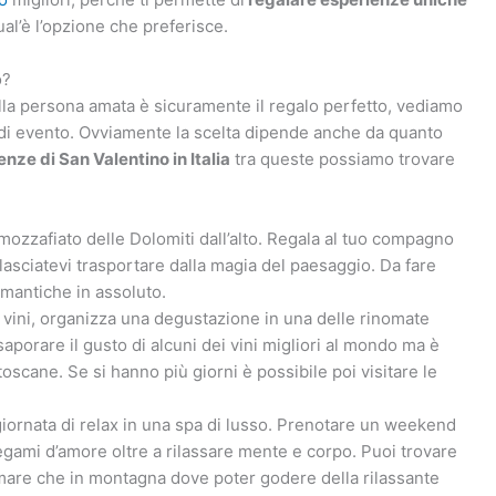
al’è l’opzione che preferisce.
o?
lla persona amata è sicuramente il regalo perfetto, vediamo
 di evento. Ovviamente la scelta dipende anche da quanto
enze di San Valentino in Italia
tra queste possiamo trovare
a mozzafiato delle Dolomiti dall’alto. Regala al tuo compagno
lasciatevi trasportare dalla magia del paesaggio. Da fare
omantiche in assoluto.
i vini, organizza una degustazione in una delle rinomate
porare il gusto di alcuni dei vini migliori al mondo ma è
oscane. Se si hanno più giorni è possibile poi visitare le
giornata di relax in una spa di lusso. Prenotare un weekend
 legami d’amore oltre a rilassare mente e corpo. Puoi trovare
e al mare che in montagna dove poter godere della rilassante