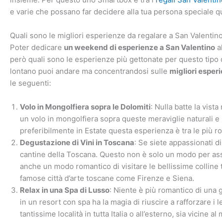
e varie che possano far decidere alla tua persona speciale qu
Quali sono le migliori esperienze da regalare a San Valentin
Poter dedicare
un weekend di esperienze a San Valentino
a
però quali sono le esperienze più gettonate per questo tipo
lontano puoi andare ma concentrandosi sulle
migliori esperi
le seguenti:
Volo in Mongolfiera sopra le Dolomiti
: Nulla batte la vist
un volo in mongolfiera sopra queste meraviglie naturali e 
preferibilmente in Estate questa esperienza è tra le più r
Degustazione di Vini in Toscana
: Se siete appassionati d
cantine della Toscana. Questo non è solo un modo per assa
anche un modo romantico di visitare le bellissime colline t
famose città d’arte toscane come Firenze e Siena.
Relax in una Spa di Lusso
: Niente è più romantico di una 
in un resort con spa ha la magia di riuscire a rafforzare i
tantissime località in tutta Italia o all’esterno, sia vicin