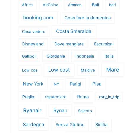
Bali
Africa
AirChina
Amman
bari
booking.com
Cosa fare la domenica
Costa Smeralda
Cosa vedere
Disneyland
Dove mangiare
Escursioni
Giordania
Indonesia
Italia
Gallipoli
Mare
Low cost
Low cos
Maldive
New York
Pisa
Parigi
NY
Puglia
risparmiare
Roma
rory_in_trip
Ryanair
Rynair
Salento
Sardegna
Senza Glutine
Sicilia