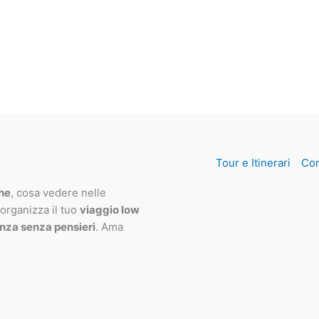
Tour e Itinerari
Con
che
, cosa vedere nelle
 organizza il tuo
viaggio low
nza senza pensieri
. Ama