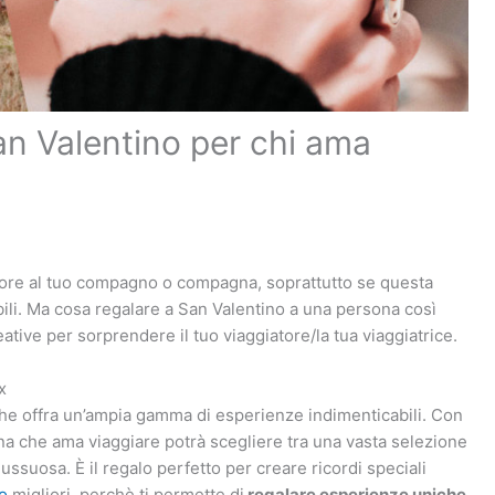
 San Valentino per chi ama
amore al tuo compagno o compagna, soprattutto se questa
ili. Ma cosa regalare a San Valentino a una persona così
ative per sorprendere il tuo viaggiatore/la tua viaggiatrice.
x
che offra un’ampia gamma di esperienze indimenticabili. Con
na che ama viaggiare potrà scegliere tra una vasta selezione
 lussuosa. È il regalo perfetto per creare ricordi speciali
no
migliori, perchè ti permette di
regalare esperienze uniche