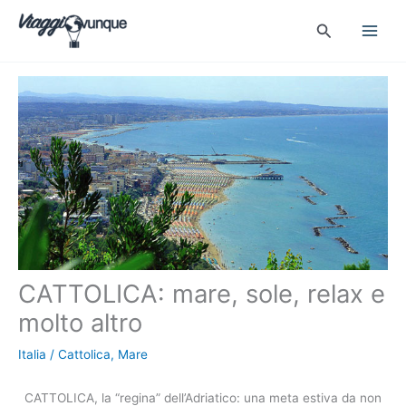
Vai
Cerca
al
contenuto
CATTOLICA: mare, sole, relax e
molto altro
Italia
/
Cattolica
,
Mare
CATTOLICA, la “regina” dell’Adriatico: una meta estiva da non