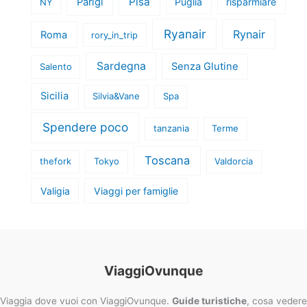
Pisa
Parigi
Puglia
risparmiare
NY
Ryanair
Rynair
Roma
rory_in_trip
Sardegna
Senza Glutine
Salento
Sicilia
Silvia&Vane
Spa
Spendere poco
tanzania
Terme
Toscana
thefork
Tokyo
Valdorcia
Valigia
Viaggi per famiglie
ViaggiOvunque
Viaggia dove vuoi con ViaggiOvunque.
Guide turistiche
, cosa vedere