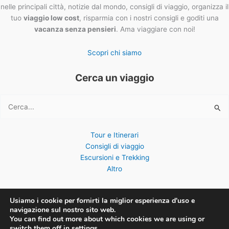
nelle principali città, notizie dal mondo, consigli di viaggio, organizza il
tuo
viaggio low cost
, risparmia con i nostri consigli e goditi una
vacanza senza pensieri
. Ama viaggiare con noi!
Scopri chi siamo
Cerca un viaggio
Cerca:
Tour e Itinerari
Consigli di viaggio
Escursioni e Trekking
Altro
Usiamo i cookie per fornirti la miglior esperienza d'uso e
navigazione sul nostro sito web.
You can find out more about which cookies we are using or
Copyright © 2026 ViaggiOvunque
switch them off in
settings
.