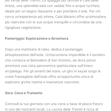
più verde delle Tremiti. La spiaggia più famosa è Cala delle
Arene, una splendida baia con sabbia fine e acque turchesi,
ideale per un bagno rilassante e per prendere il sole. Per chi
cerca un’esperienza più intima, Cala Matano offre un’atmosfera
più riservata con le sue acque tranquille e circondata da una
rigogliosa vegetazione.
Pomeriggio: Esplorazione e Avventura
Dopo una mattinata di relax, dedica il pomeriggio
all’esplorazione dell’isola. Un’escursione imperdibile è il sentiero
che conduce al Belvedere di San Domino, da dove potrai
ammirare una vista panoramica spettacolare sull’intero
arcipelago. Per gli amanti del mare, un giro in kayak lungo le
coste frastagliate dell’isola offre un’opportunità unica di
esplorare grotte marine e insenature nascoste.
Sera: Cena e Tramonto
Concludi la tua giornata con una cena a base di pesce fresco
in uno dei ristoranti locali. La cucina delle Tremiti è ricca di