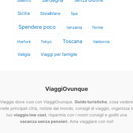
Sardegna
Senza Glutine
Salento
Sicilia
Silvia&Vane
Spa
Spendere poco
tanzania
Terme
Toscana
thefork
Tokyo
Valdorcia
Valigia
Viaggi per famiglie
ViaggiOvunque
Viaggia dove vuoi con ViaggiOvunque.
Guide turistiche
, cosa vedere
nelle principali città, notizie dal mondo, consigli di viaggio, organizza il
tuo
viaggio low cost
, risparmia con i nostri consigli e goditi una
vacanza senza pensieri
. Ama viaggiare con noi!