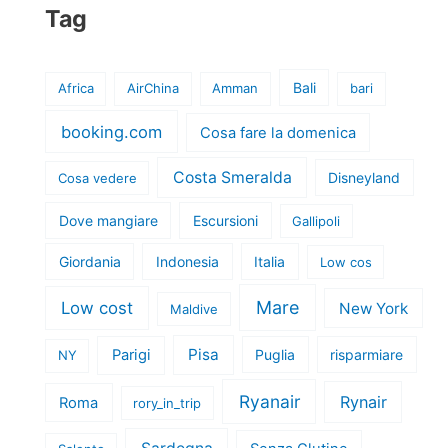
Tag
Bali
Africa
AirChina
Amman
bari
booking.com
Cosa fare la domenica
Costa Smeralda
Disneyland
Cosa vedere
Dove mangiare
Escursioni
Gallipoli
Giordania
Indonesia
Italia
Low cos
Mare
Low cost
New York
Maldive
Pisa
Parigi
Puglia
risparmiare
NY
Ryanair
Rynair
Roma
rory_in_trip