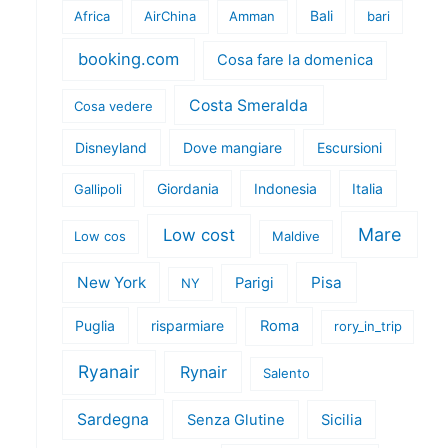
Bali
Africa
AirChina
Amman
bari
booking.com
Cosa fare la domenica
Costa Smeralda
Cosa vedere
Disneyland
Dove mangiare
Escursioni
Giordania
Indonesia
Italia
Gallipoli
Mare
Low cost
Low cos
Maldive
New York
Pisa
Parigi
NY
Puglia
risparmiare
Roma
rory_in_trip
Ryanair
Rynair
Salento
Sardegna
Senza Glutine
Sicilia