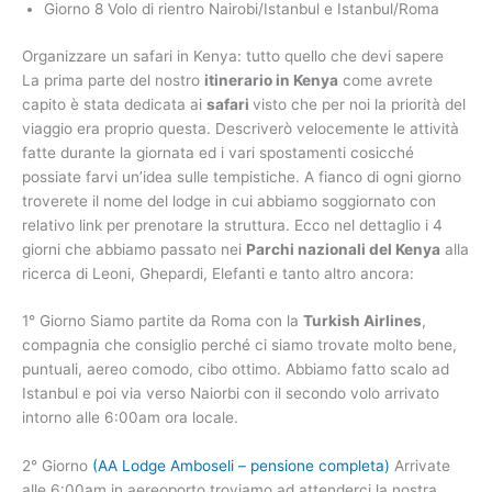
Giorno 8 Volo di rientro Nairobi/Istanbul e Istanbul/Roma
Organizzare un safari in Kenya: tutto quello che devi sapere
La prima parte del nostro
itinerario in Kenya
come avrete
capito è stata dedicata ai
safari
visto che per noi la priorità del
viaggio era proprio questa. Descriverò velocemente le attività
fatte durante la giornata ed i vari spostamenti cosicché
possiate farvi un’idea sulle tempistiche. A fianco di ogni giorno
troverete il nome del lodge in cui abbiamo soggiornato con
relativo link per prenotare la struttura. Ecco nel dettaglio i 4
giorni che abbiamo passato nei
Parchi nazionali del Kenya
alla
ricerca di Leoni, Ghepardi, Elefanti e tanto altro ancora:
1° Giorno Siamo partite da Roma con la
Turkish Airlines
,
compagnia che consiglio perché ci siamo trovate molto bene,
puntuali, aereo comodo, cibo ottimo. Abbiamo fatto scalo ad
Istanbul e poi via verso Naiorbi con il secondo volo arrivato
intorno alle 6:00am ora locale.
2° Giorno
(AA Lodge Amboseli – pensione completa)
Arrivate
alle 6:00am in aereoporto troviamo ad attenderci la nostra