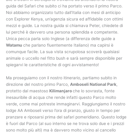
guida del Safari che subito ci ha portato verso il primo Parco.
Noi abbiamo organizzato tutto dall’Italia con mesi di anticipo
con Explorer Kenya, un’agenzia sicura ed affidabile con ottimi
mezzi e guide. La nostra guida si chiamava Peter, chiedete di
lui perché è davvero una persona splendida e competente.
Unica pecca parla solo Inglese (a differenza delle guide a
Watamu
che parlano fluentemente Italiano) ma capirsi è
comunque facile. La sua vista scrupolosa scoverà qualsiasi
animale o uccello nel fitto bush e sarà sempre disponibile per
spiegarvi le caratteristiche di ogni avvistamento!
Ma proseguiamo con il nostro itinerario, partiamo subito in
direzione del nostro primo Parco,
Amboseli National Park
,
protetto dal maestoso
Kilimanjaro
che lo sovrasta, fonte
inesauribile di acqua che rende infatti questo Parco molto
verde, come mai potreste immaginarvi. Raggiungiamo il nostro
lodge AA Amboseli verso l’ora di pranzo, giusto in tempo per
pranzare e riposarsi prima del safari pomeridiano. Questo lodge
è fuori dal Parco (al suo interno se ne trova solo due e i prezzi
sono molto più alti) ma è davvero molto vicino al cancello