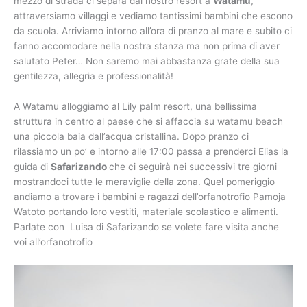
mezzo di strada ci separa dal nostro resort a
Watamu
,
attraversiamo villaggi e vediamo tantissimi bambini che escono
da scuola. Arriviamo intorno all’ora di pranzo al mare e subito ci
fanno accomodare nella nostra stanza ma non prima di aver
salutato Peter… Non saremo mai abbastanza grate della sua
gentilezza, allegria e professionalità!
A Watamu alloggiamo al Lily palm resort, una bellissima
struttura in centro al paese che si affaccia su watamu beach
una piccola baia dall’acqua cristallina. Dopo pranzo ci
rilassiamo un po’ e intorno alle 17:00 passa a prenderci Elias la
guida di
Safarizando
che ci seguirà nei successivi tre giorni
mostrandoci tutte le meraviglie della zona. Quel pomeriggio
andiamo a trovare i bambini e ragazzi dell’orfanotrofio Pamoja
Watoto portando loro vestiti, materiale scolastico e alimenti.
Parlate con Luisa di Safarizando se volete fare visita anche
voi all’orfanotrofio