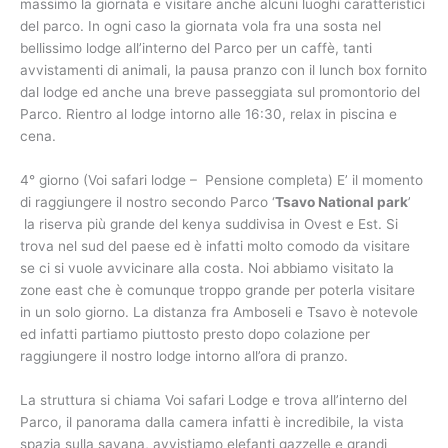
massimo la giornata e visitare anche alcuni luoghi caratteristici
del parco. In ogni caso la giornata vola fra una sosta nel
bellissimo lodge all’interno del Parco per un caffè, tanti
avvistamenti di animali, la pausa pranzo con il lunch box fornito
dal lodge ed anche una breve passeggiata sul promontorio del
Parco. Rientro al lodge intorno alle 16:30, relax in piscina e
cena.
4° giorno (Voi safari lodge – Pensione completa) E’ il momento
di raggiungere il nostro secondo Parco ‘
Tsavo National park
’
la riserva più grande del kenya suddivisa in Ovest e Est. Si
trova nel sud del paese ed è infatti molto comodo da visitare
se ci si vuole avvicinare alla costa. Noi abbiamo visitato la
zone east che è comunque troppo grande per poterla visitare
in un solo giorno. La distanza fra Amboseli e Tsavo è notevole
ed infatti partiamo piuttosto presto dopo colazione per
raggiungere il nostro lodge intorno all’ora di pranzo.
La struttura si chiama Voi safari Lodge e trova all’interno del
Parco, il panorama dalla camera infatti è incredibile, la vista
spazia sulla savana, avvistiamo elefanti gazzelle e grandi