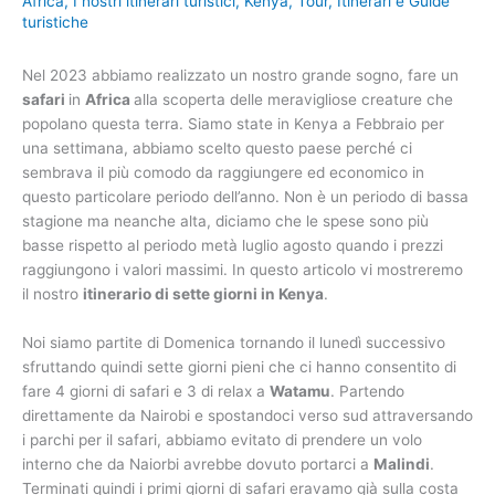
Africa
,
I nostri itinerari turistici
,
Kenya
,
Tour, Itinerari e Guide
turistiche
Nel 2023 abbiamo realizzato un nostro grande sogno, fare un
safari
in
Africa
alla scoperta delle meravigliose creature che
popolano questa terra. Siamo state in Kenya a Febbraio per
una settimana, abbiamo scelto questo paese perché ci
sembrava il più comodo da raggiungere ed economico in
questo particolare periodo dell’anno. Non è un periodo di bassa
stagione ma neanche alta, diciamo che le spese sono più
basse rispetto al periodo metà luglio agosto quando i prezzi
raggiungono i valori massimi. In questo articolo vi mostreremo
il nostro
itinerario di sette giorni in Kenya
.
Noi siamo partite di Domenica tornando il lunedì successivo
sfruttando quindi sette giorni pieni che ci hanno consentito di
fare 4 giorni di safari e 3 di relax a
Watamu
. Partendo
direttamente da Nairobi e spostandoci verso sud attraversando
i parchi per il safari, abbiamo evitato di prendere un volo
interno che da Naiorbi avrebbe dovuto portarci a
Malindi
.
Terminati quindi i primi giorni di safari eravamo già sulla costa