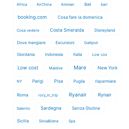
Bali
Africa
AirChina
Amman
bari
booking.com
Cosa fare la domenica
Costa Smeralda
Disneyland
Cosa vedere
Dove mangiare
Escursioni
Gallipoli
Giordania
Indonesia
Italia
Low cos
Mare
Low cost
New York
Maldive
Pisa
Parigi
Puglia
risparmiare
NY
Ryanair
Rynair
Roma
rory_in_trip
Sardegna
Senza Glutine
Salento
Sicilia
Silvia&Vane
Spa