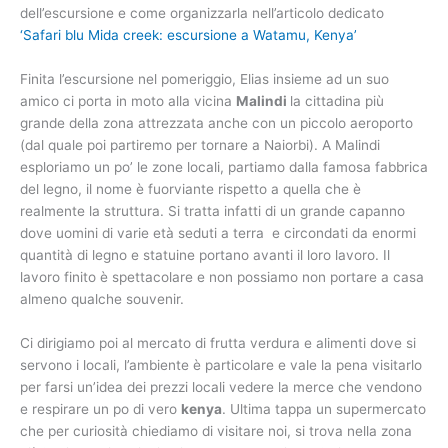
dell’escursione e come organizzarla nell’articolo dedicato
‘Safari blu Mida creek: escursione a Watamu, Kenya’
Finita l’escursione nel pomeriggio, Elias insieme ad un suo
amico ci porta in moto alla vicina
Malindi
la cittadina più
grande della zona attrezzata anche con un piccolo aeroporto
(dal quale poi partiremo per tornare a Naiorbi). A Malindi
esploriamo un po’ le zone locali, partiamo dalla famosa fabbrica
del legno, il nome è fuorviante rispetto a quella che è
realmente la struttura. Si tratta infatti di un grande capanno
dove uomini di varie età seduti a terra e circondati da enormi
quantità di legno e statuine portano avanti il loro lavoro. Il
lavoro finito è spettacolare e non possiamo non portare a casa
almeno qualche souvenir.
Ci dirigiamo poi al mercato di frutta verdura e alimenti dove si
servono i locali, l’ambiente è particolare e vale la pena visitarlo
per farsi un’idea dei prezzi locali vedere la merce che vendono
e respirare un po di vero
kenya
. Ultima tappa un supermercato
che per curiosità chiediamo di visitare noi, si trova nella zona