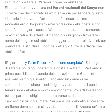
Escursioni da fare a Watamu: come organizzarle
Finita la nostra avventura nei
Parchi nazionali del Kenya
non
ci resta che del meritato relax in spiaggia per rendere questo
itinerario in kenya perfetto. In realtà il nostro animo
avventuriero ci ha portato all’esplorazione della costa e non
solo. Anche i giorni spesi a Watamu sono stati decisamente
movimentati e divertenti. A fianco di ogni giorno troverete il
nome del lodge in cui abbiamo soggiornato con relativo link per
prenotare la struttura. Ecco nel dettaglio tutte le attività che
abbiamo fatto:
5° giorno
(Lily Palm Resort – Pensione completa)
Ultimo giorno
di safari e poi raggiungeremo la costa a Watamu. Partiamo il
prima possibile usufruendo della colazione alle 6 am, intorno
alle 7am siamo già in auto. Facciamo un game drive
spostandoci nei dintorni del lodge, avvistare animali con la
tenera luce dell’alba è molto emozionante. Poi attraversando
tutto il parco ci dirigiamo ancora verso sud uscendo dal
cancello più vicino al mare. Nei pressi del cancello è presente
un fiume dove spesso si avvistano coccodrilli. Ancora un’ora e