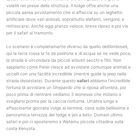
volatili nei pressi della struttura. Il lodge offre anche una
piccola aerea avvistamento che si affaccia su un laghetto
artificiale dove vari animali, soprattutto elefanti, vengono a
rinfrescarsi. Anche oggi pranzo veloce, breve riposo e poi via
per il safari al tramonto.
Lo scenario è completamente diverso da quello dell’Amboseli,
qui la terra rossa la fa da padrona e di acqua se ne vede poca,
la strada è circondata da piccoli arbusti secchi e fitti. Non
sappiamo come Peter riesce ad avvistare comunque animali e
uccelli con una facilità incredibile (mentre guida la jeep nella
strada dissestata). Durante questo
safari
abbiamo l’incredibile
fortuna di avvistare un Ghepardo che si riposa all’ombra, poi
poco prima di rientrare vediamo 3 leonesse che iniziano a
svegliarsi pronte per la caccia notturna. Un’altra lunga e
affascinante giornata volge al termine, cena sulla bellissima e
panoramica terrazza del lodge e poi a letto. Domani ultimo
safari e poi ci sposteremo a Watamu piccola cittadina sulla
costa Kenyota