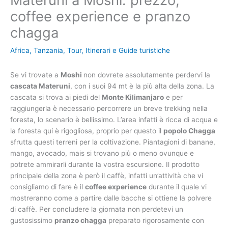
Materuni a Moshi: prezzo,
coffee experience e pranzo
chagga
Africa
,
Tanzania
,
Tour, Itinerari e Guide turistiche
Se vi trovate a
Moshi
non dovrete assolutamente perdervi la
cascata Materuni
, con i suoi 94 mt è la più alta della zona. La
cascata si trova ai piedi del
Monte Kilimanjaro
e per
raggiungerla è necessario percorrere un breve trekking nella
foresta, lo scenario è bellissimo. L’area infatti è ricca di acqua e
la foresta qui è rigogliosa, proprio per questo il
popolo Chagga
sfrutta questi terreni per la coltivazione. Piantagioni di banane,
mango, avocado, mais si trovano più o meno ovunque e
potrete ammirarli durante la vostra escursione. Il prodotto
principale della zona è però il caffè, infatti un’attività che vi
consigliamo di fare è il
coffee experience
durante il quale vi
mostreranno come a partire dalle bacche si ottiene la polvere
di caffè. Per concludere la giornata non perdetevi un
gustosissimo
pranzo chagga
preparato rigorosamente con