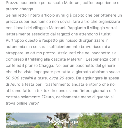
Prezzo economico per cascata Materuni, coffee experience e
pranzo chagga
Se hai letto l’intero articolo avrai già capito che per ottenere un
prezzo super economico non dovrai fare altro che organizzare
con i locali del villaggio Materuni. Raggiunto il villaggio verrai
letteralmente assediato dai ragazzi che attendono i turisti.
Purtroppo questo è l’aspetto più noioso di organizzare in
autonomia ma se sarai sufficientemente bravo riuscirai a
strappare un ottimo prezzo. Assicurati che nel pacchetto sia
compreso il trekking alla cascata Materuni, L’esperienza con il
caffè ed il pranzo Chagga. Noi per un pacchetto del genere
che ci ha viste impegnate per tutta la giornata abbiamo
speso
50.000 scellini a testa, circa 20 euro
. Da aggiungere la spesa
di 7euro a testa per il trasferimento andata e ritorno che noi
abbiamo fatto in tuk tuk. In conclusione l’intera giornata ci è
costata solamente 27euro, decisamente meno di quanto si
trova online vero?