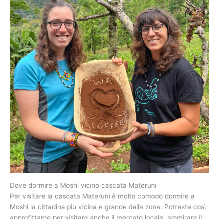
Dove dormire a Moshi vicino cascata Materuni
Per visitare la cascata Materuni è molto comodo dormire a
Moshi la cittadina più vicina e grande della zona. Potreste così
approfittarne per visitare anche il mercato locale, ammirare il