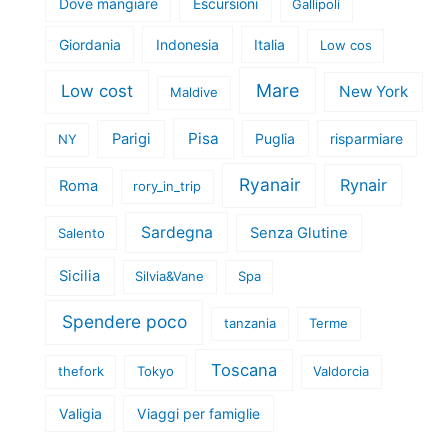
Dove mangiare
Escursioni
Gallipoli
Giordania
Indonesia
Italia
Low cos
Mare
Low cost
New York
Maldive
Pisa
Parigi
Puglia
risparmiare
NY
Ryanair
Rynair
Roma
rory_in_trip
Sardegna
Senza Glutine
Salento
Sicilia
Silvia&Vane
Spa
Spendere poco
tanzania
Terme
Toscana
thefork
Tokyo
Valdorcia
Valigia
Viaggi per famiglie