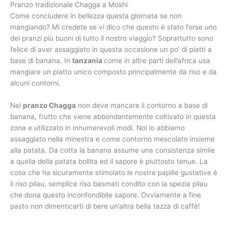
Pranzo tradizionale Chagga a Moshi
Come concludere in bellezza questa giornata se non
mangiando? Mi credete se vi dico che questo è stato forse uno
dei pranzi più buoni di tutto il nostro viaggio? Soprattutto sono
felice di aver assaggiato in questa occasione un po’ di piatti a
base di banana. In
tanzania
come in altre parti dell’africa usa
mangiare un piatto unico composto principalmente da riso e da
alcuni contorni.
Nel
pranzo Chagga
non deve mancare il contorno a base di
banana, frutto che viene abbondantemente coltivato in questa
zona e utilizzato in innumerevoli modi. Noi lo abbiamo
assaggiato nella minestra e come contorno mescolato insieme
alla patata. Da cotta la banana assume una consistenza simile
a quella della patata bollita ed il sapore è piuttosto tenue. La
cosa che ha sicuramente stimolato le nostre papille gustative è
il riso pilau, semplice riso basmati condito con la spezia pilau
che dona questo inconfondibile sapore. Ovviamente a fine
pasto non dimenticarti di bere un’altra bella tazza di caffè!