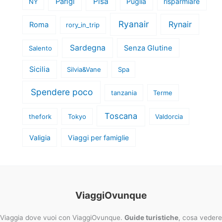
Pisa
Parigi
Puglia
risparmiare
NY
Ryanair
Rynair
Roma
rory_in_trip
Sardegna
Senza Glutine
Salento
Sicilia
Silvia&Vane
Spa
Spendere poco
tanzania
Terme
Toscana
thefork
Tokyo
Valdorcia
Valigia
Viaggi per famiglie
ViaggiOvunque
Viaggia dove vuoi con ViaggiOvunque.
Guide turistiche
, cosa vedere