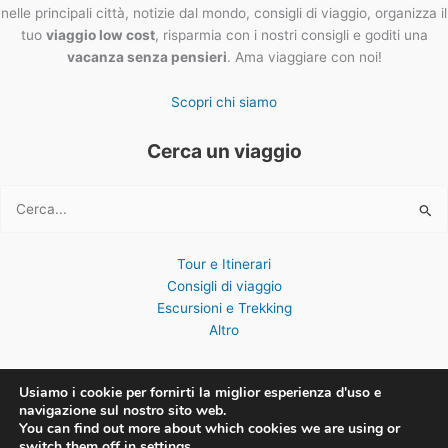
nelle principali città, notizie dal mondo, consigli di viaggio, organizza il
tuo
viaggio low cost
, risparmia con i nostri consigli e goditi una
vacanza senza pensieri
. Ama viaggiare con noi!
Scopri chi siamo
Cerca un viaggio
Cerca:
Tour e Itinerari
Consigli di viaggio
Escursioni e Trekking
Altro
Usiamo i cookie per fornirti la miglior esperienza d'uso e
navigazione sul nostro sito web.
You can find out more about which cookies we are using or
Copyright © 2026 ViaggiOvunque
switch them off in
settings
.