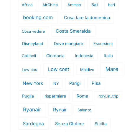
Bali
Africa
AirChina
Amman
bari
booking.com
Cosa fare la domenica
Costa Smeralda
Cosa vedere
Disneyland
Dove mangiare
Escursioni
Giordania
Indonesia
Italia
Gallipoli
Mare
Low cost
Low cos
Maldive
New York
Pisa
Parigi
NY
Puglia
risparmiare
Roma
rory_in_trip
Ryanair
Rynair
Salento
Sardegna
Senza Glutine
Sicilia