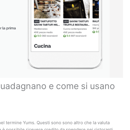
guadagnano e come si usano
nel termine Yums. Questi sono sono altro che la valuta
ale è possibile ricevere credito da spendere nei ristoranti