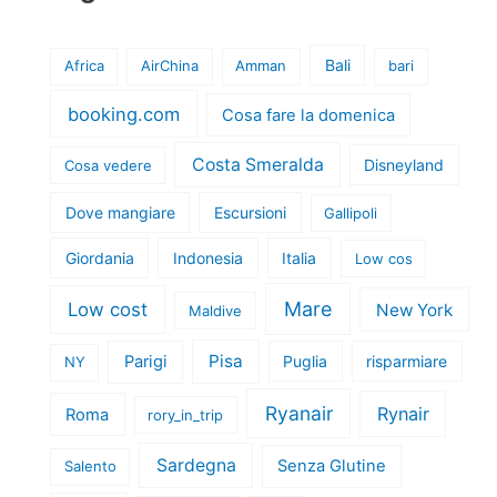
Bali
Africa
AirChina
Amman
bari
booking.com
Cosa fare la domenica
Costa Smeralda
Disneyland
Cosa vedere
Dove mangiare
Escursioni
Gallipoli
Giordania
Indonesia
Italia
Low cos
Mare
Low cost
New York
Maldive
Pisa
Parigi
Puglia
risparmiare
NY
Ryanair
Rynair
Roma
rory_in_trip
Sardegna
Senza Glutine
Salento