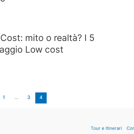
ost: mito o realtà? I 5
viaggio Low cost
1
…
3
4
Tour e Itinerari
Con