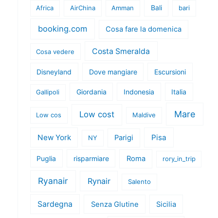
Bali
Africa
AirChina
Amman
bari
booking.com
Cosa fare la domenica
Costa Smeralda
Cosa vedere
Disneyland
Dove mangiare
Escursioni
Giordania
Indonesia
Italia
Gallipoli
Mare
Low cost
Low cos
Maldive
New York
Pisa
Parigi
NY
Puglia
risparmiare
Roma
rory_in_trip
Ryanair
Rynair
Salento
Sardegna
Senza Glutine
Sicilia