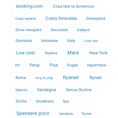
booking.com
Cosa fare la domenica
Costa Smeralda
Disneyland
Cosa vedere
Dove mangiare
Escursioni
Gallipoli
Giordania
Indonesia
Italia
Low cos
Mare
Low cost
New York
Maldive
Pisa
Parigi
Puglia
risparmiare
NY
Ryanair
Rynair
Roma
rory_in_trip
Sardegna
Senza Glutine
Salento
Sicilia
Silvia&Vane
Spa
Spendere poco
tanzania
Terme