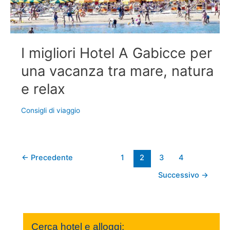
I migliori Hotel A Gabicce per
una vacanza tra mare, natura
e relax
Consigli di viaggio
←
Precedente
1
2
3
4
Successivo
→
Cerca hotel e alloggi: