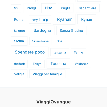
Pisa
Parigi
Puglia
risparmiare
NY
Ryanair
Rynair
Roma
rory_in_trip
Sardegna
Senza Glutine
Salento
Sicilia
Silvia&Vane
Spa
Spendere poco
tanzania
Terme
Toscana
thefork
Tokyo
Valdorcia
Valigia
Viaggi per famiglie
ViaggiOvunque