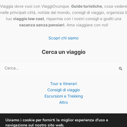
Viaggia dove vuoi con ViaggiOvunque.
Guide turistiche
, cosa vedere
nelle principali città, notizie dal mondo, consigli di viaggio, organizza il
tuo
viaggio low cost
, risparmia con i nostri consigli e goditi una
vacanza senza pensieri
. Ama viaggiare con noi!
Scopri chi siamo
Cerca un viaggio
Cerca:
Tour e Itinerari
Consigli di viaggio
Escursioni e Trekking
Altro
Usiamo i cookie per fornirti la miglior esperienza d'uso e
navigazione sul nostro sito web.