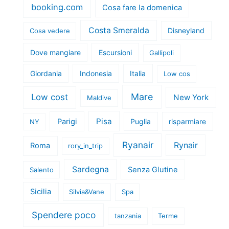
booking.com
Cosa fare la domenica
Costa Smeralda
Disneyland
Cosa vedere
Dove mangiare
Escursioni
Gallipoli
Giordania
Indonesia
Italia
Low cos
Mare
Low cost
New York
Maldive
Pisa
Parigi
Puglia
risparmiare
NY
Ryanair
Rynair
Roma
rory_in_trip
Sardegna
Senza Glutine
Salento
Sicilia
Silvia&Vane
Spa
Spendere poco
tanzania
Terme