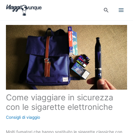
Vai
Cerca
al
contenuto
Come viaggiare in sicurezza
con le sigarette elettroniche
Consigli di viaggio
Molti fumatori che hanno sostituito le sigarette classiche con