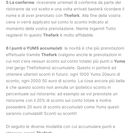
5 La conferma
: riceverete un’email di conferma da parte del
ristorante da voi scelto e una volta arrivati basterà ricordare il
nome e di aver prenotato con
Thefork
. Alla fine della vostra
cena vi verrà applicato sul conto lo sconto indicato al
momento della vostra prenotazione. Niente inganni! Tutto
regolare! In questo
Thefork
è molto affidabile.
6 I punti o YUMS accumulati
: la novità è che più prenotazioni
effettuate tramite
Thefork
(valgono anche le prenotazioni in
cui non c’era nessun sconto sul conto totale) più punti o
Yums
(nel gergo Theforkiano) accumulate. Questo vi porterà ad
ottenere ulteriori sconti in futuro: ogni 1000 Yums 20euro di
sconto, ogni 2000 50 euro di sconto. La cosa ancora più bella
è che questo sconto non annulla un ipotetico sconto in
percentuale sul ristorante: ad esempio se voi prenotate un
ristorante con il 20% di sconto sul conto totale e inoltre
possedere 20 euro di sconto accumulati come Yums questi
saranno cumulabili! Sconti su sconti!!
Di seguito le diverse modalità con cui accumulare punti e
ottenere sconti
Thefork
: