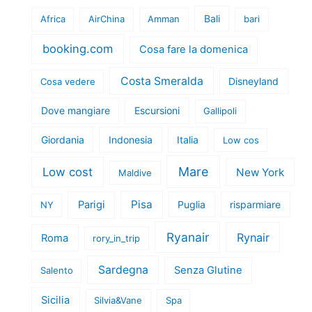
Bali
Africa
AirChina
Amman
bari
booking.com
Cosa fare la domenica
Costa Smeralda
Disneyland
Cosa vedere
Dove mangiare
Escursioni
Gallipoli
Giordania
Indonesia
Italia
Low cos
Mare
Low cost
New York
Maldive
Pisa
Parigi
Puglia
risparmiare
NY
Ryanair
Rynair
Roma
rory_in_trip
Sardegna
Senza Glutine
Salento
Sicilia
Silvia&Vane
Spa