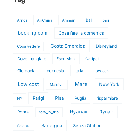
Bali
Africa
AirChina
Amman
bari
booking.com
Cosa fare la domenica
Costa Smeralda
Disneyland
Cosa vedere
Dove mangiare
Escursioni
Gallipoli
Giordania
Indonesia
Italia
Low cos
Mare
Low cost
New York
Maldive
Pisa
Parigi
Puglia
risparmiare
NY
Ryanair
Rynair
Roma
rory_in_trip
Sardegna
Senza Glutine
Salento